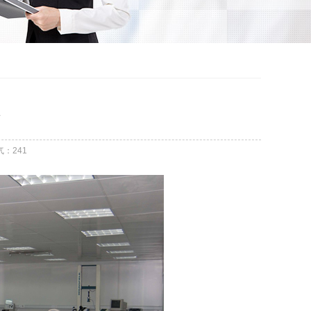
气：
241